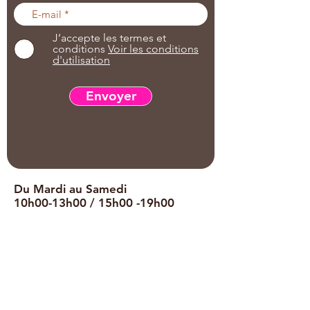
J’accepte les termes et
conditions
Voir les conditions
d'utilisation
Envoyer
Du Mardi au Samedi
10h00-13h00 /
15h00
-19h00
• BOUTIQUE •
8 place Notre Dame du Loc
56890 Saint Avé
• ATELIER DE FABRICATION •
3 B Rue Charles BOUGOT