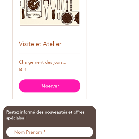
Visite et Atelier
Chargement des jours...
50
50 €
euros
Réserver
Restez informé des nouveautés et offres
spéciales !