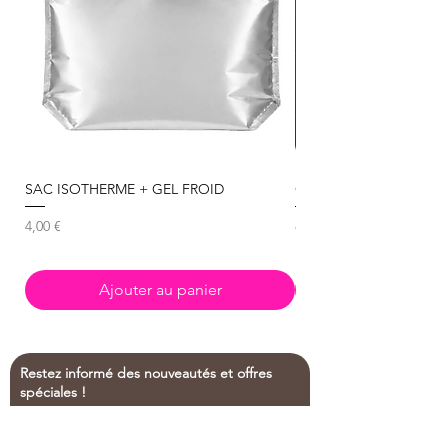
SAC ISOTHERME + GEL FROID
Chocolat Noir 85% Beliz
Prix
Prix
4,00 €
8,50 €
Ajouter au panier
Restez informé des nouveautés et offres
spéciales !