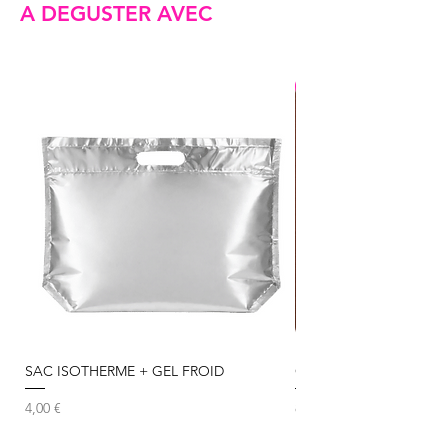
A DEGUSTER AVEC
NOUVEAU
SAC ISOTHERME + GEL FROID
Chocolat Noir 85% Beliz
Prix
Prix
4,00 €
8,50 €