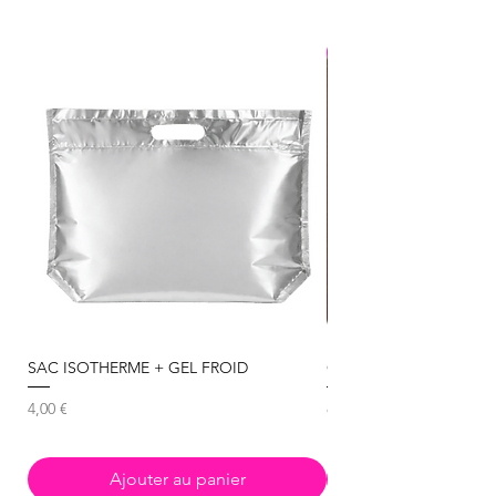
NOUVEAU
SAC ISOTHERME + GEL FROID
Chocolat Noir 85% Beliz
Prix
Prix
4,00 €
8,50 €
Ajouter au panier